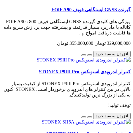
گیرنده GNSS ایستگاهی فویف FOIF A90
ویژگی های کلیدی گیرنده GNSS ایستگاهی فویف FOIF A90 : 800
کاناله با مادربرد بسیار قدرتمند و پیشرفته جهت پردازش سریع داده
ها قابلیت دریافت امواج م..
329,000,000 تومان
355,000,000 تومان
افزودن به سبد خرید
کنترلر اندرویدی استونکس STONEX P9III Pro
کنترلر اندرویدی استونکس STONEX P9III Pro از کیفیت بسیار
بالایی در بین کنترلر های اندرویدی برخوردار است. STONEX اکنون
به یکی از بزرگ ترین تولیدکنندگ..
توقف تولید!
افزودن به سبد خرید