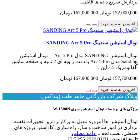
پردازش سریع داده ها قابلی..
152,000,000 تومان
167,000,000 تومان
افزودن به سبد خرید
توتال استیشن سندینگ SANDING Arc 5 Pro
توتال استیشن SANDING مدل Arc 5 Pro توتال استیشن
Sanding مدل Arc 5 Pro با دقت زاویه ای 2 ثانیه و صفحه نمایش
آلفانومریک 3.5 این..
157,700,000 تومان
167,900,000 تومان
افزودن به سبد خرید
وبلاگ شرکت بازرگانی جاهد طب (پنتاکس)
ویژگی های برجسته توتال استیشن سری W-1500N
توتال استیشن ها امروزه تبدیل به پرکاربردترین تجهیزات نقشه
برداری در امور ساخت و ساز، راه سازی، کاداستر، پروژه های
صنعتی، نصب تجه...
ادامه مطلب
تاریخ افزودن:
2020/01/21 13:53:55