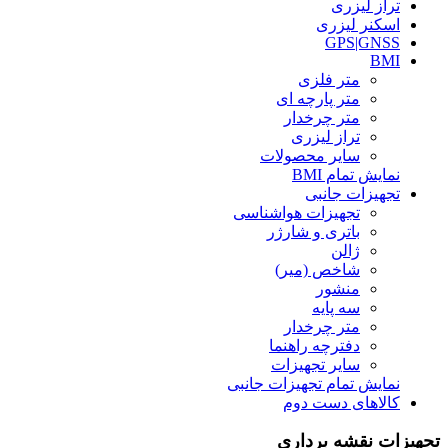
تراز لیزری
اسکنر لیزری
GPS|GNSS
BMI
متر فلزی
متر پارچه ای
متر چرخدار
تراز لیزری
سایر محصولات
نمایش تمام BMI
تجهیزات جانبی
تجهیزات هواشناسی
باتری و شارژر
ژالن
شاخص (میر)
منشور
سه پایه
متر چرخدار
دفترچه راهنما
سایر تجهیزات
نمایش تمام تجهیزات جانبی
کالاهای دست دوم
تجهیزات نقشه برداری