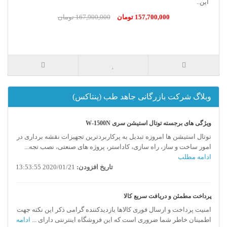
این..
157,700,000 تومان
167,900,000 تومان
وبلاگ شرکت بازرگانی جاهد طب (پنتاکس)
ویژگی های برجسته توتال استیشن سری W-1500N
توتال استیشن ها امروزه تبدیل به پرکاربردترین تجهیزات نقشه برداری در
امور ساخت و ساز، راه سازی، کاداستر، پروژه های صنعتی، نصب تجه...
ادامه مطلب
تاریخ افزودن:
2020/01/21 13:53:55
پرداخت مطمئن و دریافت سریع کالا
امنیت پرداخت و ارسال فوری کالاها بازدیدکننده گرامی ذکر این نکته جهت
اطمینان خاطر شما ضروری است که این فروشگاه اینترنتی دارای ...
ادامه