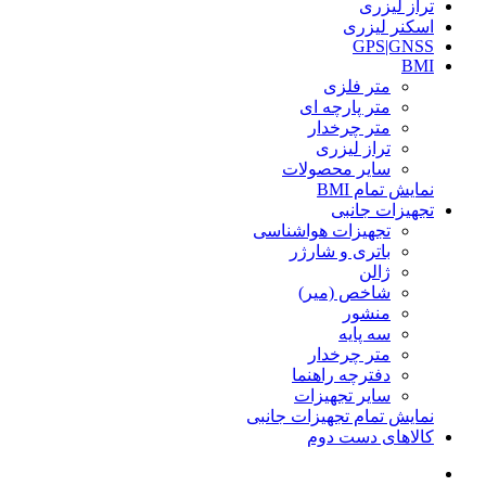
تراز لیزری
اسکنر لیزری
GPS|GNSS
BMI
متر فلزی
متر پارچه ای
متر چرخدار
تراز لیزری
سایر محصولات
نمایش تمام BMI
تجهیزات جانبی
تجهیزات هواشناسی
باتری و شارژر
ژالن
شاخص (میر)
منشور
سه پایه
متر چرخدار
دفترچه راهنما
سایر تجهیزات
نمایش تمام تجهیزات جانبی
کالاهای دست دوم