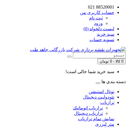
88520001 021
حساب کاربری من
ثبت نام
ورود
لیست دلخواه (0)
سبد خرید
تسویه حساب
0 کالا - 0 تومان
سبد خرید شما خالی است!
دسته بندی ها
توتال استیشن
تئودوليت ديجيتال
ترازياب
ترازياب اتوماتيك
ترازياب دیجیتال
نمایش تمام ترازياب
متر لیزری