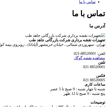
تماس با ما
تماس با ما
آدرس ما
تجهیزات نقشه برداری شرکت بازرگانی جاهد طب
تهران . سهروردی شمالی ، خیابان خرمشهر (آپادانا) ، روبروی بیمه کوثر ، نبش 
تلفن: 88520001-021
مشاهده نقشه گوگل
تلفن
88520001 021
فکس
88520005 021
ساعات کاری
شنبه تا چهار شنبه : 9 صبح تا 5 عصر
پنج شنبه : 9 صبح تا 12 ظهر
توضیحات
توجه : زمان تقریبی ارسال کالا در این روش حداکثر 4 ساعت خواهد بود .