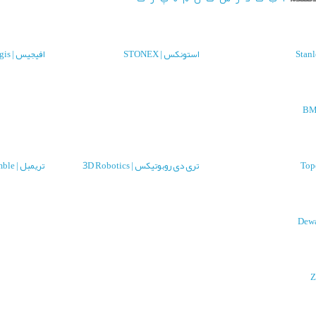
استونکس | STONEX
افیجیس | Effigis
تری دی روبوتیکس | 3D Robotics
تریمبل | Trimble