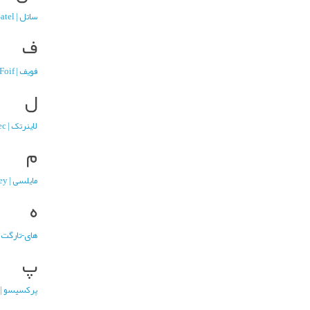
ساتل | Satel
ف
فویف | Foif
ل
لاینرتک | Linertec
م
مایلسی | MileSeey
ه
های-تارگت | -Target
پ
پرکسیسو | Prexiso