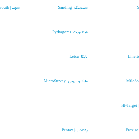
سندینگ | Sanding
سوث | South
فیثاغورث | Pythagoras
لایکا | Leica
مایکروسرویی | MicroSurvey
Hi
پنتاکس | Pentax