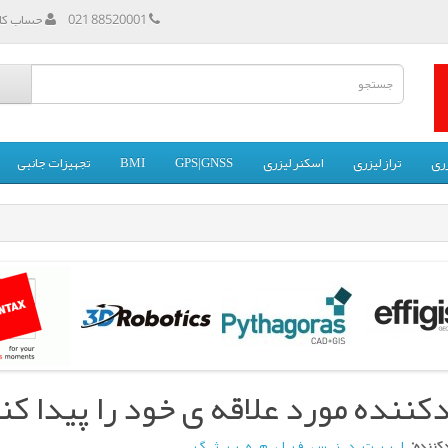
88520001 021
حساب کار
زری
تراز لیزری
اسکنر لیزری
GPS|GNSS
BMI
تجهیزات جانبی
کننده مورد علاقه ی خود را پیدا کن
کننده:
ا
ب
ت
د
ز
س
ف
ل
م
ه
پ
ژ
گ