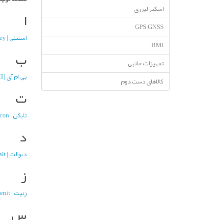
اسکنر لیزری
ا
GPS|GNSS
استنلی | Stanley
BMI
ب
تجهیزات جانبی
بی ام آی | BMI
کالاهای دست دوم
ت
تاپکن | Topcon
د
دیوالت | Dewalt
ز
زنیت | Zenit
س